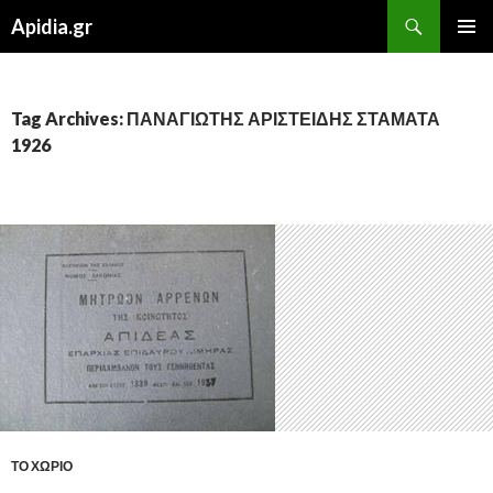
Search
Apidia.gr
SKIP
PRIMAR
TO
MENU
CONTENT
Tag Archives: ΠΑΝΑΓΙΩΤΗΣ ΑΡΙΣΤΕΙΔΗΣ ΣΤΑΜΑΤΑ
1926
ΤΟ ΧΩΡΙΟ