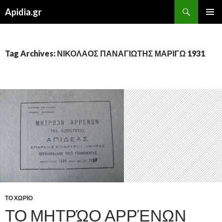
Search
Apidia.gr
SKIP
PRIMAR
TO
MENU
CONTENT
Tag Archives: ΝΙΚΟΛΑΟΣ ΠΑΝΑΓΙΩΤΗΣ ΜΑΡΙΓΩ 1931
ΤΟ ΧΩΡΙΟ
ΤΟ ΜΗΤΡΏΟ ΑΡΡΈΝΩΝ