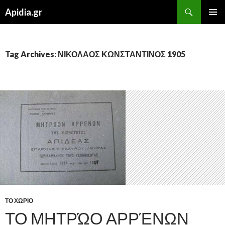
Search
Apidia.gr
SKIP
PRIMAR
TO
MENU
CONTENT
Tag Archives: ΝΙΚΟΛΑΟΣ ΚΩΝΣΤΑΝΤΙΝΟΣ 1905
ΤΟ ΧΩΡΙΟ
ΤΟ ΜΗΤΡΏΟ ΑΡΡΈΝΩΝ