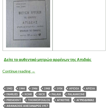
Δείτε το αυθεντικό μητρώο αρρένων της Απιδιάς
Το Μητρώο Αρρένων της ΑΠΙΔΙΑΣ
Continue reading
→
1943
1944
1946
1948
1954
APIDEA
APIDIA
FAMILIES
KOMI
NICK
PALAIA
PALAIAKOMI
PRESIDENT
THOMOPOULOS
ΑΓΚΟΤΗΣ
ΑΓΡΙΟΔΗΜΑΣ
ΑΘΑΝΑΣΙΟΣ ΑΛΕΞΑΝΔΡΟΣ 1917