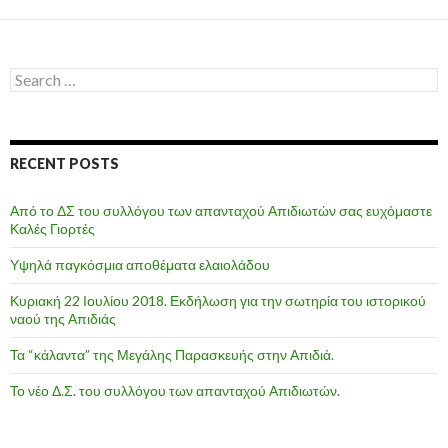
Search
for:
RECENT POSTS
Από το ΔΣ του συλλόγου των απανταχού Απιδιωτών σας ευχόμαστε
Καλές Γιορτές
Υψηλά παγκόσμια αποθέματα ελαιολάδου
Κυριακή 22 Ιουλίου 2018. Εκδήλωση για την σωτηρία του ιστορικού
ναού της Απιδιάς
Τα “κάλαντα” της Μεγάλης Παρασκευής στην Απιδιά.
Το νέο Δ.Σ. του συλλόγου των απανταχού Απιδιωτών.