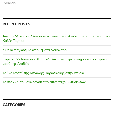
Search
for:
RECENT POSTS
Από το ΔΣ του συλλόγου των απανταχού Απιδιωτών σας ευχόμαστε
Καλές Γιορτές
Υψηλά παγκόσμια αποθέματα ελαιολάδου
Κυριακή 22 Ιουλίου 2018. Εκδήλωση για την σωτηρία του ιστορικού
ναού της Απιδιάς
Τα “κάλαντα” της Μεγάλης Παρασκευής στην Απιδιά.
Το νέο Δ.Σ. του συλλόγου των απανταχού Απιδιωτών.
CATEGORIES