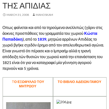
ΤΗΣ ΑΠΙΔΙΑΣ
MARCH 31, 2008
MANOSKAM
Οπως φαίνεται και από τα τηρούμενα ανελλιπώς (χάριν στις
άοκνες προσπάθειες του γραμματέα του χωριού
Κώστα
Παπαδάκη
), από το
1839,
μητρώα αρρένων Απιδέας το
χωριό βγήκε σχεδόν έρημο από τον απελευθερωτικό αγώνα.
Είναι γνωστό ότι πέρασε και ο Ιμπραήμ αλλά η τρανή
απόδειξη τών θυσιών του χωριού κατά την επανάσταση του
1821 είναι ότι για να καταγραφεί μία γέννηση αγοριού
περνούν και 5 χρόνια.
Τ
Ο ΕΞΩΦΥΛΛΟ ΤΟΥ
ΤΟ ΒΙΒΛΙΟ ΑΔΕΙΩΝ ΓΑΜΟΥ
ΜΗΤΡΩΟΥ