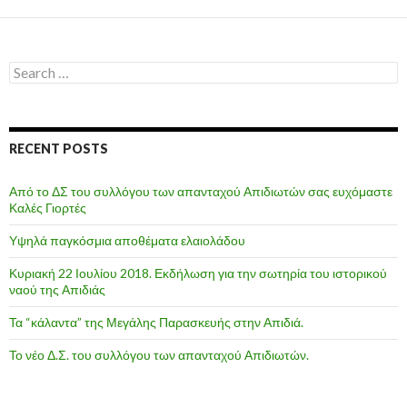
Search
for:
RECENT POSTS
Από το ΔΣ του συλλόγου των απανταχού Απιδιωτών σας ευχόμαστε
Καλές Γιορτές
Υψηλά παγκόσμια αποθέματα ελαιολάδου
Κυριακή 22 Ιουλίου 2018. Εκδήλωση για την σωτηρία του ιστορικού
ναού της Απιδιάς
Τα “κάλαντα” της Μεγάλης Παρασκευής στην Απιδιά.
Το νέο Δ.Σ. του συλλόγου των απανταχού Απιδιωτών.