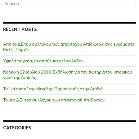
Search
for:
RECENT POSTS
Από το ΔΣ του συλλόγου των απανταχού Απιδιωτών σας ευχόμαστε
Καλές Γιορτές
Υψηλά παγκόσμια αποθέματα ελαιολάδου
Κυριακή 22 Ιουλίου 2018. Εκδήλωση για την σωτηρία του ιστορικού
ναού της Απιδιάς
Τα “κάλαντα” της Μεγάλης Παρασκευής στην Απιδιά.
Το νέο Δ.Σ. του συλλόγου των απανταχού Απιδιωτών.
CATEGORIES