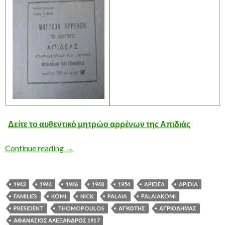
Δείτε το αυθεντικό μητρώο αρρένων της Απιδιάς
Το Μητρώο Αρρένων της ΑΠΙΔΙΑΣ
Continue reading
→
1943
1944
1946
1948
1954
APIDEA
APIDIA
FAMILIES
KOMI
NICK
PALAIA
PALAIAKOMI
PRESIDENT
THOMOPOULOS
ΑΓΚΟΤΗΣ
ΑΓΡΙΟΔΗΜΑΣ
ΑΘΑΝΑΣΙΟΣ ΑΛΕΞΑΝΔΡΟΣ 1917