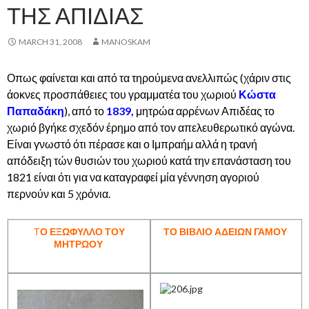
ΤΗΣ ΑΠΙΔΙΑΣ
MARCH 31, 2008
MANOSKAM
Οπως φαίνεται και από τα τηρούμενα ανελλιπώς (χάριν στις
άοκνες προσπάθειες του γραμματέα του χωριού
Κώστα
Παπαδάκη
), από το
1839,
μητρώα αρρένων Απιδέας το
χωριό βγήκε σχεδόν έρημο από τον απελευθερωτικό αγώνα.
Είναι γνωστό ότι πέρασε και ο Ιμπραήμ αλλά η τρανή
απόδειξη τών θυσιών του χωριού κατά την επανάσταση του
1821 είναι ότι για να καταγραφεί μία γέννηση αγοριού
περνούν και 5 χρόνια.
Τ
Ο ΕΞΩΦΥΛΛΟ ΤΟΥ
ΤΟ ΒΙΒΛΙΟ ΑΔΕΙΩΝ ΓΑΜΟΥ
ΜΗΤΡΩΟΥ