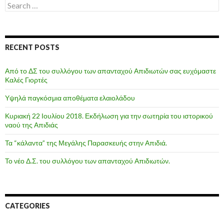
Search
for:
RECENT POSTS
Από το ΔΣ του συλλόγου των απανταχού Απιδιωτών σας ευχόμαστε
Καλές Γιορτές
Υψηλά παγκόσμια αποθέματα ελαιολάδου
Κυριακή 22 Ιουλίου 2018. Εκδήλωση για την σωτηρία του ιστορικού
ναού της Απιδιάς
Τα “κάλαντα” της Μεγάλης Παρασκευής στην Απιδιά.
Το νέο Δ.Σ. του συλλόγου των απανταχού Απιδιωτών.
CATEGORIES