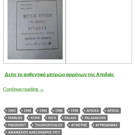
Δείτε το αυθεντικό μητρώο αρρένων της Απιδιάς
Το Μητρώο Αρρένων της ΑΠΙΔΙΑΣ
Continue reading
→
1943
1944
1946
1948
1954
APIDEA
APIDIA
FAMILIES
KOMI
NICK
PALAIA
PALAIAKOMI
PRESIDENT
THOMOPOULOS
ΑΓΚΟΤΗΣ
ΑΓΡΙΟΔΗΜΑΣ
ΑΘΑΝΑΣΙΟΣ ΑΛΕΞΑΝΔΡΟΣ 1917