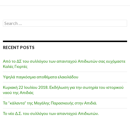
Search
for:
RECENT POSTS
Από το ΔΣ του συλλόγου των απανταχού Απιδιωτών σας ευχόμαστε
Καλές Γιορτές
Υψηλά παγκόσμια αποθέματα ελαιολάδου
Κυριακή 22 Ιουλίου 2018. Εκδήλωση για την σωτηρία του ιστορικού
ναού της Απιδιάς
Τα “κάλαντα” της Μεγάλης Παρασκευής στην Απιδιά.
Το νέο Δ.Σ. του συλλόγου των απανταχού Απιδιωτών.