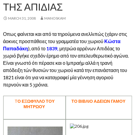
ΤΗΣ ΑΠΙΔΙΑΣ
MARCH 31, 2008
MANOSKAM
Οπως φαίνεται και από τα τηρούμενα ανελλιπώς (χάριν στις
άοκνες προσπάθειες του γραμματέα του χωριού
Κώστα
Παπαδάκη
), από το
1839,
μητρώα αρρένων Απιδέας το
χωριό βγήκε σχεδόν έρημο από τον απελευθερωτικό αγώνα.
Είναι γνωστό ότι πέρασε και ο Ιμπραήμ αλλά η τρανή
απόδειξη τών θυσιών του χωριού κατά την επανάσταση του
1821 είναι ότι για να καταγραφεί μία γέννηση αγοριού
περνούν και 5 χρόνια.
Τ
Ο ΕΞΩΦΥΛΛΟ ΤΟΥ
ΤΟ ΒΙΒΛΙΟ ΑΔΕΙΩΝ ΓΑΜΟΥ
ΜΗΤΡΩΟΥ