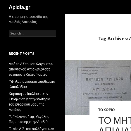
Search
Apidia.gr
Η επίσημη ιστοσελίδα της
Απιδιάς Λακωνίας
Search
for:
Tag Archives
RECENT POSTS
Από το ΔΣ του συλλόγου των
απανταχού Απιδιωτών σας
ευχόμαστε Καλές Γιορτές
Υψηλά παγκόσμια αποθέματα
ελαιολάδου
Κυριακή 22 Ιουλίου 2018.
Εκδήλωση για την σωτηρία
του ιστορικού ναού της
Απιδιάς
ΤΟ ΧΩΡΙΟ
ΤΟ ΜΗ
Τα “κάλαντα” της Μεγάλης
Παρασκευής στην Απιδιά.
ΑΠΙΔΙΑ
Το νέο Δ.Σ. του συλλόγου των