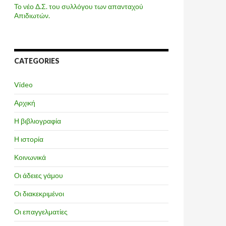
Το νέο Δ.Σ. του συλλόγου των απανταχού
Απιδιωτών.
CATEGORIES
Video
Αρχική
Η βιβλιογραφία
Η ιστορία
Κοινωνικά
Οι άδειες γάμου
Οι διακεκριμένοι
Οι επαγγελματίες