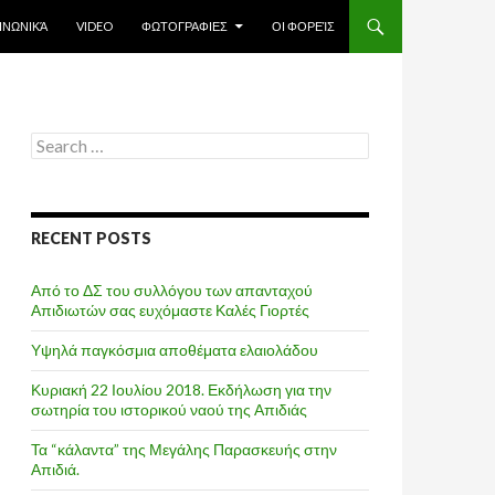
ΙΝΩΝΙΚΆ
VIDEO
ΦΩΤΟΓΡΑΦΙΕΣ
ΟΙ ΦΟΡΕΊΣ
Search
for:
RECENT POSTS
Από το ΔΣ του συλλόγου των απανταχού
Απιδιωτών σας ευχόμαστε Καλές Γιορτές
Υψηλά παγκόσμια αποθέματα ελαιολάδου
Κυριακή 22 Ιουλίου 2018. Εκδήλωση για την
σωτηρία του ιστορικού ναού της Απιδιάς
Τα “κάλαντα” της Μεγάλης Παρασκευής στην
Απιδιά.