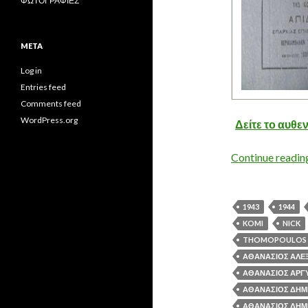
ΦΩΤΟΓΡΑΦΙΕΣ
META
Log in
Entries feed
Comments feed
WordPress.org
Δείτε το αυθε
Continue readi
1943
1944
KOMI
NICK
THOMOPOULOS
ΑΘΑΝΑΣΙΟΣ ΑΛΕ
ΑΘΑΝΑΣΙΟΣ ΑΡΓΥ
ΑΘΑΝΑΣΙΟΣ ΔΗΜΗ
ΑΘΑΝΑΣΙΟΣ ΔΗΜΗ