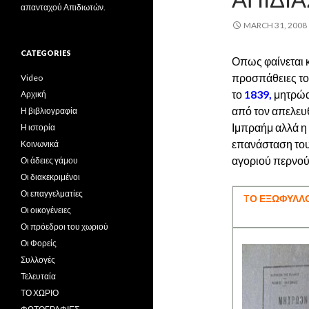
απανταχού Απιδιωτών.
MARCH 31, 2008
CATEGORIES
Οπως φαίνεται κ
προσπάθειες το
Video
το
1839,
μητρώα
Αρχική
από τον απελευθ
Η βιβλιογραφία
Ιμπραήμ αλλά η
Η ιστορία
επανάσταση του 
Κοινωνικά
αγοριού περνούν
Οι άδειες γάμου
Οι διακεκριμένοι
Οι επαγγελματίες
Τ
Ο ΕΞΩΦΥΛΛ
Οι οικογένειες
Οι πρόεδροι του χωριού
Οι Φορείς
Συλλογές
Τελευταία
ΤΟ ΧΩΡΙΟ