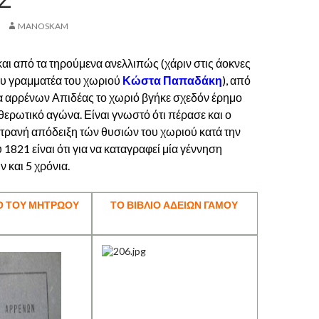
MANOSKAM
αι από τα τηρούμενα ανελλιπώς (χάριν στις άοκνες
υ γραμματέα του χωριού
Κώστα Παπαδάκη
), από
 αρρένων Απιδέας το χωριό βγήκε σχεδόν έρημο
ερωτικό αγώνα. Είναι γνωστό ότι πέρασε και ο
 τρανή απόδειξη τών θυσιών του χωριού κατά την
1821 είναι ότι για να καταγραφεί μία γέννηση
 και 5 χρόνια.
Ο ΤΟΥ ΜΗΤΡΩΟΥ
ΤΟ ΒΙΒΛΙΟ ΑΔΕΙΩΝ ΓΑΜΟΥ