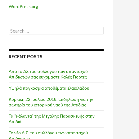
WordPress.org
Search
for:
RECENT POSTS
Από το ΔΣ του συλλόγου των απανταχού
Απιδιωτών σας ευχόμαστε Καλές Γιορτές
Υψηλά παγκόσμια αποθέματα ελαιολάδου
Κυριακή 22 Ιουλίου 2018. Εκδήλωση για την
σωτηρία του ιστορικού ναού της Απιδιάς
Τα “κάλαντα” της Μεγάλης Παρασκευής στην
Απιδιά.
Το νέο Δ.Σ. του συλλόγου των απανταχού
Απιδιωτών.