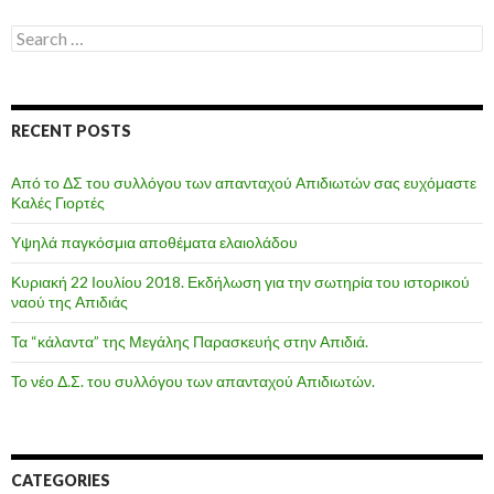
Search
for:
RECENT POSTS
Από το ΔΣ του συλλόγου των απανταχού Απιδιωτών σας ευχόμαστε
Καλές Γιορτές
Υψηλά παγκόσμια αποθέματα ελαιολάδου
Κυριακή 22 Ιουλίου 2018. Εκδήλωση για την σωτηρία του ιστορικού
ναού της Απιδιάς
Τα “κάλαντα” της Μεγάλης Παρασκευής στην Απιδιά.
Το νέο Δ.Σ. του συλλόγου των απανταχού Απιδιωτών.
CATEGORIES