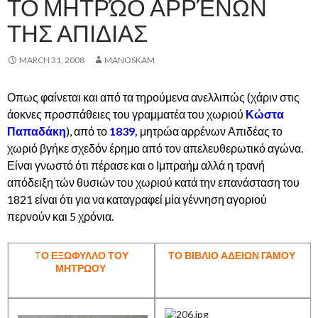
ΤΟ ΜΗΤΡΏΟ ΑΡΡΈΝΩΝ
ΤΗΣ ΑΠΙΔΙΑΣ
MARCH 31, 2008
MANOSKAM
Οπως φαίνεται και από τα τηρούμενα ανελλιπώς (χάριν στις
άοκνες προσπάθειες του γραμματέα του χωριού
Κώστα
Παπαδάκη
), από το
1839,
μητρώα αρρένων Απιδέας το
χωριό βγήκε σχεδόν έρημο από τον απελευθερωτικό αγώνα.
Είναι γνωστό ότι πέρασε και ο Ιμπραήμ αλλά η τρανή
απόδειξη τών θυσιών του χωριού κατά την επανάσταση του
1821 είναι ότι για να καταγραφεί μία γέννηση αγοριού
περνούν και 5 χρόνια.
Τ
Ο ΕΞΩΦΥΛΛΟ ΤΟΥ
ΤΟ ΒΙΒΛΙΟ ΑΔΕΙΩΝ ΓΑΜΟΥ
ΜΗΤΡΩΟΥ