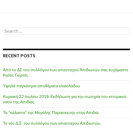
Search
for:
RECENT POSTS
Από το ΔΣ του συλλόγου των απανταχού Απιδιωτών σας ευχόμαστε
Καλές Γιορτές
Υψηλά παγκόσμια αποθέματα ελαιολάδου
Κυριακή 22 Ιουλίου 2018. Εκδήλωση για την σωτηρία του ιστορικού
ναού της Απιδιάς
Τα “κάλαντα” της Μεγάλης Παρασκευής στην Απιδιά.
Το νέο Δ.Σ. του συλλόγου των απανταχού Απιδιωτών.