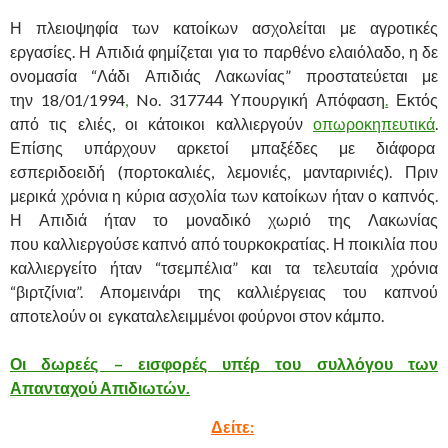
Η πλειοψηφία των κατοίκων ασχολείται με αγροτικές
εργασίες. Η Απιδιά φημίζεται για το παρθένο ελαιόλαδο, η δε
ονομασία “Λάδι Απιδιάς Λακωνίας” προστατεύεται με
την 18/01/1994
,
No. 317744 Υπουργική Απόφαση
.
Εκτός
από τις ελιές, οι κάτοικοι καλλιεργούν
οπωροκηπευτικά
.
Επίσης υπάρχουν αρκετοί μπαξέδες με διάφορα
εσπεριδοειδή (πορτοκαλιές, λεμονιές, μανταρινιές). Πριν
μερικά χρόνια η κύρια ασχολία των κατοίκων ήταν ο καπνός.
Η Απιδιά ήταν το μοναδικό χωριό της Λακωνίας
που καλλιεργούσε καπνό από τουρκοκρατίας. Η ποικιλία που
καλλιεργείτο ήταν “τσεμπέλια” και τα τελευταία χρόνια
“βιρτζίνια”. Απομεινάρι της καλλιέργειας του καπνού
αποτελούν οι εγκαταλελειμμένοι φούρνοι στον κάμπο.
Οι δωρεές – εισφορές υπέρ του συλλόγου των
Απανταχού Απιδιωτών.
Δείτε: