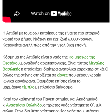
Η Απιδιά με τους 667 κατοίκους της είναι το πιο ιστορικό
χωριό του Δήμου Νιάτων και έχει ζωή 6.000 χρόνων.
Κατοικείται ανελλιπώς από την νεολιθική εποχή.
Κόσμημα της Απιδιάς είναι ο ναός της
Kοιμήσεως της
Θεοτόκου
, μοναδικής αρχιτεκτονικής. Είναι τύπος
Μεγάλης
Βασιλικής
η οποία έχει ιδιαίτερα ανατολικά χαρακτηριστικά. Ο
θόλος της στέγης στηρίζεται σε
κίονες
που φέρουν ωραία
ιωνικά κιονόκρανα. Θαυμάσιο επίσης είναι το
μαρμάρινο
τέμπλο
με πλούσιο διάκοσμο.
Κατά τον καθηγητή του Πανεπιστημίου και Ακαδημαϊκό
κ.
Αναστάσιο Ορλάνδο
, ο πρώτος ναός χτίστηκε το Θ΄. μ.Χ.
αιώνα. Στην ίδια θέση χτίστηκε ο νέος ναός που υπάρχει