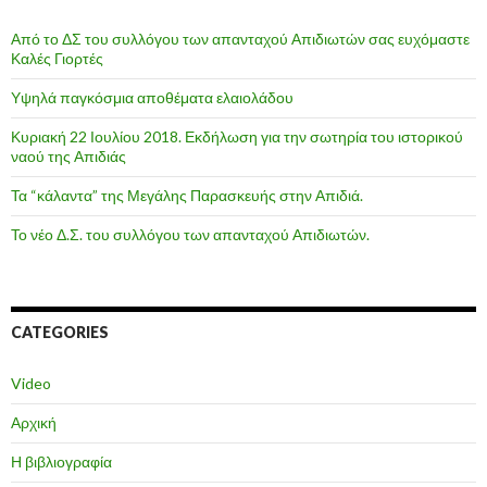
Από το ΔΣ του συλλόγου των απανταχού Απιδιωτών σας ευχόμαστε
Καλές Γιορτές
Υψηλά παγκόσμια αποθέματα ελαιολάδου
Κυριακή 22 Ιουλίου 2018. Εκδήλωση για την σωτηρία του ιστορικού
ναού της Απιδιάς
Τα “κάλαντα” της Μεγάλης Παρασκευής στην Απιδιά.
Το νέο Δ.Σ. του συλλόγου των απανταχού Απιδιωτών.
CATEGORIES
Video
Αρχική
Η βιβλιογραφία