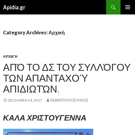
Search
Apidia.gr
SKIP
PRIMAR
TO
MENU
CONTENT
Category Archives: Αρχική
ΑΡΧΙΚΉ
ΑΠΌ ΤΟ ΔΣ ΤΟΥ ΣΥΛΛΌΓΟΥ
ΤΩΝ ΑΠΑΝΤΑΧΟΎ
ΑΠΙΔΙΩΤΏΝ.
DECEMBER 24, 2017
ΘΩΜΌΠΟΥΛΟΣ ΝΊΚΟΣ
ΚΑΛΑ ΧΡΙΣΤΟΥΓΕΝΝΑ