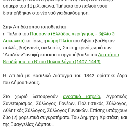
σήμερα του 11 μ.Χ. αιώνα. Τμήματα του παλιού ναού
διατηρήθηκαν στο νέο ναό για διακόσμηση.
Στην Απιδέα όπου τοποθετείται
η Παλαιά του
Παυσανία
(Ελλάδος περιήγησις – βιβλίο 3:
Λακωνικά)
και ίσως η
κώμη Πλείαι
του Λιβίου βρέθηκαν
πολλές βυζαντινές εκκλησίες. Στο σημερινό χωριό των
“Απιδέων” αναφέρεται και το αργυρόβουλο του
Δεσπότου
Θεοδώρου του Β’ του Παλαιολόγου (1407-1443).
Η Απιδιά με Βασιλικό Διάταγμα του 1842 ορίστηκε έδρα
του Δήμου Έλους.
Στο χωριό λειτουργούν
αγροτικό ιατρείο
, Αγροτικός
Συνεταιρισμός, Σύλλογος Γονέων, Πολιτιστικός Σύλλογος,
Aθλητικός Σύλλογος, Σύλλογος Γυναικών. Επίσης υπάρχουν
δύο (2) χορευτικά συγκροτήματα. Του Δημήτρη Χριστάκη και
της Ευαγγελίας Λάμπου .