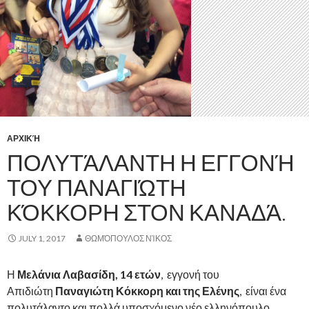
ΑΡΧΙΚΉ
ΠΟΛΥΤΆΛΑΝΤΗ Η ΕΓΓΟΝΉ
ΤΟΥ ΠΑΝΑΓΙΏΤΗ
ΚΌΚΚΟΡΗ ΣΤΟΝ ΚΑΝΑΔΆ.
JULY 1, 2017
ΘΩΜΌΠΟΥΛΟΣ ΝΊΚΟΣ
Η
Μελάνια Λαβασίδη, 14 ετών
, εγγονή του
Απιδιώτη
Παναγιώτη Κόκκορη και της Ελένης
, είναι ένα
πολυτάλαντο και πολλά υποσχόμενο νέο ελληνόπουλο.