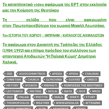
Το καταπληκτικό video αφιέρωμα της ΕΡΤ στην εκκλησία
μας την Κοίμηση της Θεοτόκου
Τη σελίδα που είναι αφιερωμένη
στον Πρωτοπρεσβύτερο του χωριού Μιχαήλ Λεωτσάκο.
Την ΙΣΤΟΡΙΑ ΤΟΥ ΧΩΡΙΟΥ – ΙΜΠΡΑΗΜ – ΚΑΤΑΛΟΓΟΣ ΑΙΧΜΑΛΩΤΩΝ
Το αφιέρωμα στον Διοικητή της Τράπεζας της Ελλάδος
(1984-1992) και επίτιμο πρόεδρο του συλλόγου των
απανταχού Απιδιωτών “Η Παλαιά Κώμη”
Δημήτριο
Χαλικιά
.
1821
AGIOS DHMHTRIOS
APIDEA
APIDIA
CHALIKIAS
CHRISTIAN
CHURCH
GLYKOVRISI
GOUVES
GREECE
HISTORY
KOUKOS
KREMASTI
KΟΙΜΉΣΕΩΣ ΤΗΣ ΘΕΟΤΌΚΟΥ
LEOTSAKOS
MISTRAS
MOLAI
NIATA
NICK
NIKOS
OLD
PALAIA
PHOTOS
SKALA
SPARTI
STORY
THOMOPOULOS
WEATHER
WWW.APIDIA.GR
ΑΓΓΕΛΩΝΑ
ΑΓΙΟΣ ΔΗΜΗΤΡΙΟΣ
ΑΓΩΝ
ΑΘΛΗΤΙΚΌΣ
ΑΠΙΔΕΑ