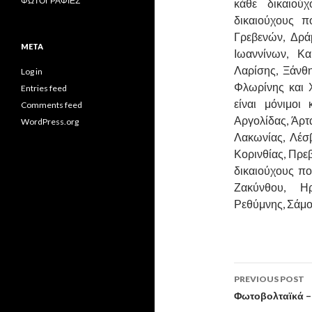
ΦΩΤΟΓΡΑΦΙΕΣ
κάθε δικαιού
δικαιούχους π
Γρεβενών, Δρά
META
Ιωαννίνων, Κα
Λαρίσης, Ξάνθη
Log in
Φλωρίνης και Χ
Entries feed
είναι μόνιμοι
Comments feed
Αργολίδας, Άρτα
WordPress.org
Λακωνίας, Λέσ
Κορινθίας, Πρε
δικαιούχους πο
Ζακύνθου, Ηρ
Ρεθύμνης, Σάμο
Post
PREVIOUS POST
navigati
Φωτοβολταϊκά – 