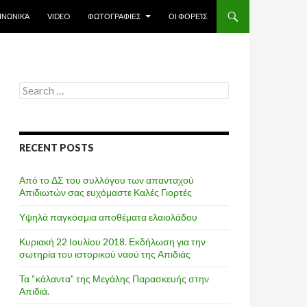
ΙΝΩΝΙΚΆ
VIDEO
ΦΩΤΟΓΡΑΦΙΕΣ
ΟΙ ΦΟΡΕΊΣ
Search
for:
RECENT POSTS
Από το ΔΣ του συλλόγου των απανταχού
Απιδιωτών σας ευχόμαστε Καλές Γιορτές
Υψηλά παγκόσμια αποθέματα ελαιολάδου
Κυριακή 22 Ιουλίου 2018. Εκδήλωση για την
σωτηρία του ιστορικού ναού της Απιδιάς
Τα “κάλαντα” της Μεγάλης Παρασκευής στην
Απιδιά.