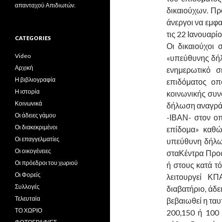
απανταχού Απιδιωτών.
δικαιούχων. Πρ
άνεργοι να εμφ
τις 22 Ιανουαρί
CATEGORIES
Οι δικαιούχοι
Video
«υπεύθυνης δήλ
Αρχική
ενημερωτικό ση
Η βιβλιογραφία
επιδόματος οπ
Η ιστορία
κοινωνικής συν
Κοινωνικά
δήλωση αναγράφ
Οι άδειες γάμου
-ΙΒΑΝ- στον οπ
Οι διακεκριμένοι
επίδομα» καθ
Οι επαγγελματίες
υπεύθυνη δήλωσ
Οι οικογένειες
σταΚέντρα Προ
Οι πρόεδροι του χωριού
ή στους κατά τ
Οι Φορείς
λειτουργεί ΚΠ
Συλλογές
διαβατήριο, άδε
Τελευταία
βεβαιωθεί η τα
ΤΟ ΧΩΡΙΟ
200,150 ή 100 