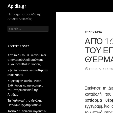
Search
Apidia.gr
Η επίσημη ιστοσελίδα της
Απιδιάς Λακωνίας
Search
for:
ΤΕΛΕΥΤΑΊΑ
ΑΠΌ 16
RECENT POSTS
ΤΟΥ Ε
Από το ΔΣ του συλλόγου των
ΘΈΡΜ
απανταχού Απιδιωτών σας
ευχόμαστε Καλές Γιορτές
FEBRUARY 17, 2
Υψηλά παγκόσμια αποθέματα
ελαιολάδου
Κυριακή 22 Ιουλίου 2018.
Εκδήλωση για την σωτηρία
Ξεκίνησε τη Δ
του ιστορικού ναού της
καταβολή το
Απιδιάς
(
επίδομα θέρ
Τα “κάλαντα” της Μεγάλης
Παρασκευής στην Απιδιά.
εγγεγραμμένοι
Το νέο Δ.Σ. του συλλόγου των
του επιδόματος