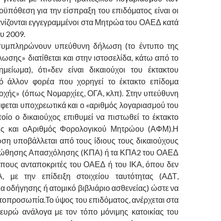
οϋπόθεση για την είσπραξη του επιδόματος είναι οι
ανίζονται εγγεγραμμένοι στα Μητρώα του ΟΑΕΔ κατά
ου 2009.
 συμπληρώνουν υπεύθυνη δήλωση (το έντυπο της
ωσης» διατίθεται και στην ιστοσελίδα, κάτω από το
μείωμα), ότι«δεν είναι δικαιούχοι του έκτακτου
ό άλλον φορέα που χορηγεί το έκτακτο επίδομα
οχής» (όπως Νομαρχίες, ΟΓΑ, κλπ). Στην υπεύθυνη
εται υποχρεωτικά και ο «αριθμός λογαριασμού του
οίο ο δικαιούχος επιθυμεί να πιστωθεί το έκτακτο
ώς και οΑριθμός Φορολογικού Μητρώου (ΑΦΜ).Η
η υποβάλλεται από τους ίδιους τους δικαιούχους
ώθησης Απασχόλησης (ΚΠΑ) ή τα ΚΠΑ2 του ΟΑΕΔ
όπους ανταποκριτές του ΟΑΕΔ ή του ΙΚΑ, όπου δεν
Α, με την επίδειξη στοιχείου ταυτότητας (ΑΔΤ,
ια οδήγησης ή ατομικό βιβλιάριο ασθενείας) ώστε να
υτοπροσωπία.Το ύψος του επιδόματος, ανέρχεται στα
ευρώ ανάλογα με τον τόπο μόνιμης κατοικίας του