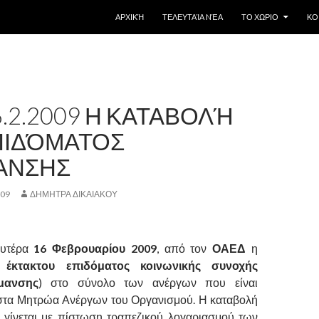
SKIP TO CONTENT
ΑΡΧΙΚΉ
ΤΕΛΕΥΤΑΊΑ NΈΑ
ΤΟ ΧΩΡΙΟ
ΚΟ
.2.2009 Η ΚΑΤΑΒΟΛΉ
ΠΙΔΌΜΑΤΟΣ
ΑΝΣΗΣ
009
ΔΗΜΗΤΡΑ ΔΙΚΑΙΑΚΟΥ
ευτέρα
16 Φεβρουαρίου 2009
, από τον
ΟΑΕΔ
η
υ
έκτακτου επιδόματος κοινωνικής συνοχής
μανσης
) στο σύνολο των ανέργων που είναι
 στα Μητρώα Ανέργων του Οργανισμού. Η καταβολή
 γίνεται με πίστωση τραπεζικού λογαριασμού των