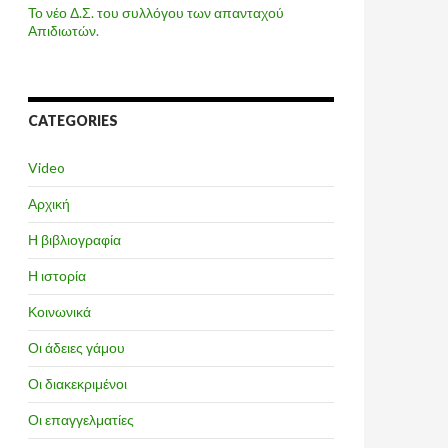
Το νέο Δ.Σ. του συλλόγου των απανταχού
Απιδιωτών.
CATEGORIES
Video
Αρχική
Η βιβλιογραφία
Η ιστορία
Κοινωνικά
Οι άδειες γάμου
Οι διακεκριμένοι
Οι επαγγελματίες