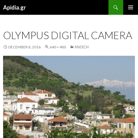
Search
Apidia.gr
SKIP
PRIMAR
TO
MENU
CONTENT
OLYMPUS DIGITAL CAMERA
DECEMBER 8, 2016
640 × 480
ΆΝΟΙΞΗ