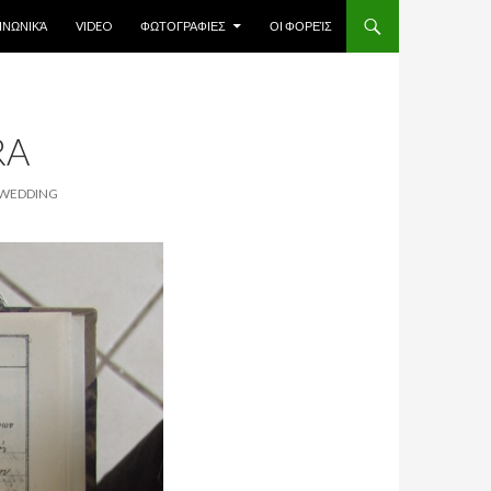
ΙΝΩΝΙΚΆ
VIDEO
ΦΩΤΟΓΡΑΦΙΕΣ
ΟΙ ΦΟΡΕΊΣ
RA
 WEDDING