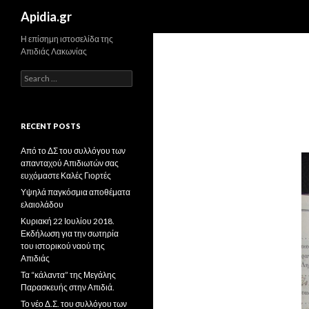
Search
Apidia.gr
Η επίσημη ιστοσελίδα της
Απιδιάς Λακωνίας
Search
for:
RECENT POSTS
Από το ΔΣ του συλλόγου των
απανταχού Απιδιωτών σας
ευχόμαστε Καλές Γιορτές
Υψηλά παγκόσμια αποθέματα
ελαιολάδου
Κυριακή 22 Ιουλίου 2018.
Εκδήλωση για την σωτηρία
του ιστορικού ναού της
Απιδιάς
Τα “κάλαντα” της Μεγάλης
Παρασκευής στην Απιδιά.
Το νέο Δ.Σ. του συλλόγου των