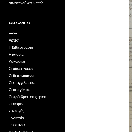
απανταχού Απιδιωτών.
CATEGORIES
Video
Αρχική
Η βιβλιογραφία
Η ιστορία
Κοινωνικά
Οι άδειες γάμου
Οι διακεκριμένοι
Οι επαγγελματίες
Οι οικογένειες
Οι πρόεδροι του χωριού
Οι Φορείς
Συλλογές
Τελευταία
ΤΟ ΧΩΡΙΟ