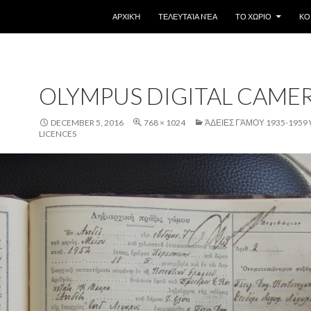
SKIP TO CONTENT
ΑΡΧΙΚΉ
ΤΕΛΕΥΤΑΊΑ NΈΑ
ΤΟ ΧΩΡΙΟ
ΚΟ
OLYMPUS DIGITAL CAME
DECEMBER 5, 2016
768 × 1024
ΆΔΕΙΕΣ ΓΆΜΟΥ 1935-1959
LICENCES